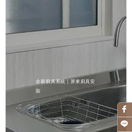
全新廚具系統｜屏東廚具安
裝